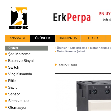
ANASAYFA
ÜRÜNLER
HAKKIMIZDA
TEKNİK
Ürünler
Ürünler
Şalt Malzeme
Motor Koruma Şa
Motor Koruma Şalteri
Şalt Malzeme
Buton ve Sinyal
XMP-11400
Switch
Vinç Kumanda
Röle
Sayıcı
Sensör
Siren ve İkaz
Otomasyon