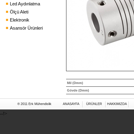
Led Aydınlatma
Ölçü Aleti
Elektronik
Asansör Ürünleri
Mil (Dmm)
Gövde (Dmm)
® 2011 Erk Mühendislik
ANASAYFA
ÜRÜNLER
HAKKIMIZDA
--!>