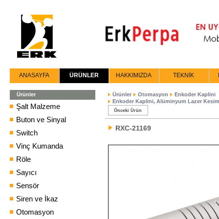
ANASAYFA
ÜRÜNLER
HAKKIMIZDA
TEKNİK
Ürünler
Ürünler
Otomasyon
Enkoder Kaplini
Enkoder Kaplini, Alüminyum Lazer Kesi
Şalt Malzeme
Önceki Ürün
Buton ve Sinyal
RXC-21169
Switch
Vinç Kumanda
Röle
Sayıcı
Sensör
Siren ve İkaz
Otomasyon