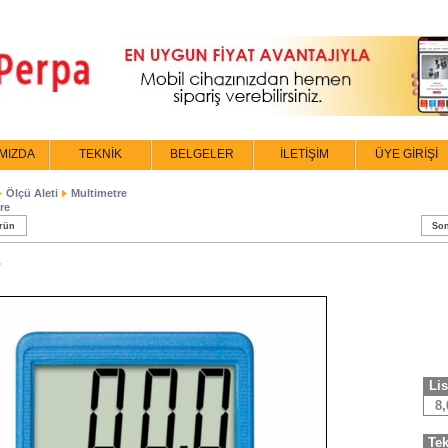
MIZDA
TEKNİK
BELGELER
İLETİŞİM
ÜYE GİRİŞİ
Ölçü Aleti
Multimetre
re
rün
Son
8
Lis
8
Tek