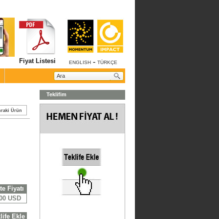
Fiyat Listesi
-
ENGLISH
TÜRKÇE
Teklifim
raki Ürün
te Fiyatı
,00 USD
life Ekle