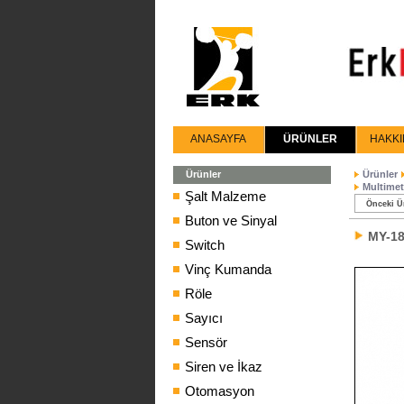
ANASAYFA
ÜRÜNLER
HAKKI
Ürünler
Ürünler
Multimet
Şalt Malzeme
Önceki Ü
Buton ve Sinyal
MY-1
Switch
Vinç Kumanda
Röle
Sayıcı
Sensör
Siren ve İkaz
Otomasyon