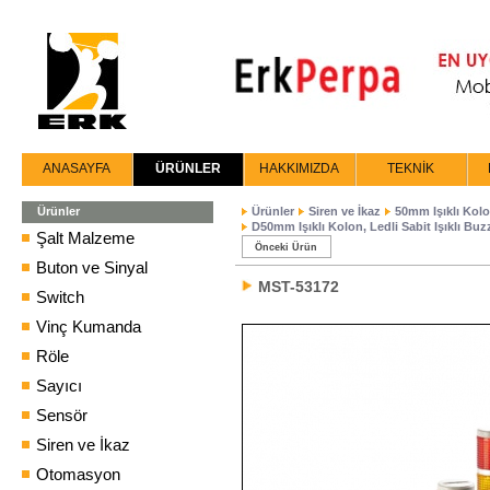
ANASAYFA
ÜRÜNLER
HAKKIMIZDA
TEKNİK
Ürünler
Ürünler
Siren ve İkaz
50mm Işıklı Kol
D50mm Işıklı Kolon, Ledli Sabit Işıklı Buzz
Şalt Malzeme
Önceki Ürün
Buton ve Sinyal
MST-53172
Switch
Vinç Kumanda
Röle
Sayıcı
Sensör
Siren ve İkaz
Otomasyon