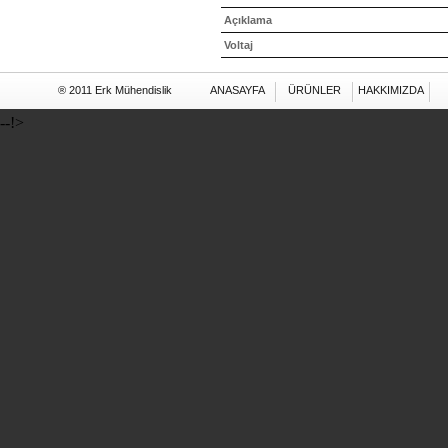
Açıklama
Voltaj
® 2011 Erk Mühendislik
ANASAYFA
ÜRÜNLER
HAKKIMIZDA
--!>