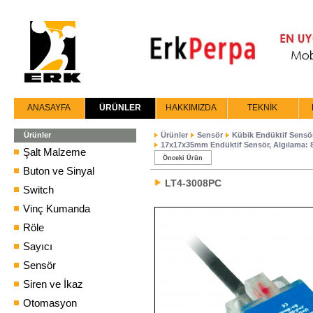
ANASAYFA
ÜRÜNLER
HAKKIMIZDA
TEKNİK
Ürünler
Ürünler
Sensör
Kübik Endüktif Sensö
17x17x35mm Endüktif Sensör, Algılama:
Şalt Malzeme
Önceki Ürün
Buton ve Sinyal
LT4-3008PC
Switch
Vinç Kumanda
Röle
Sayıcı
Sensör
Siren ve İkaz
Otomasyon