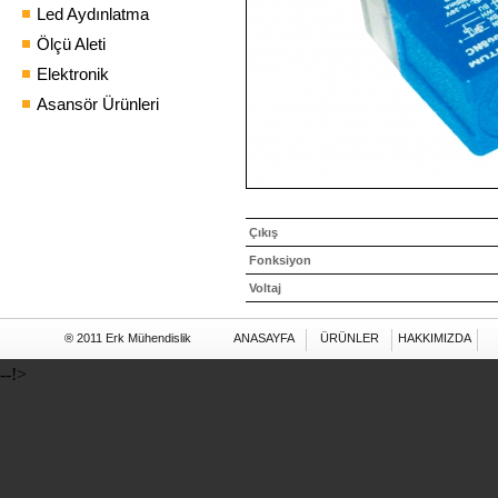
Led Aydınlatma
Ölçü Aleti
Elektronik
Asansör Ürünleri
Çıkış
Fonksiyon
Voltaj
® 2011 Erk Mühendislik
ANASAYFA
ÜRÜNLER
HAKKIMIZDA
--!>