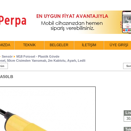
MIZDA
TEKNİK
BELGELER
İLETİŞİM
ÜYE GİRİŞİ
Sensör
M18 Fotosel - Plastik Gövde
sel, 50cm Cisimden Yansımalı, 2m Kablolu, Ayarlı, Ledli
rün
Son
3A50LB
Lis
30
Tek