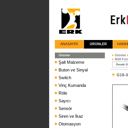
ANASAYFA
ÜRÜNLER
HAKKI
Ürünler
Ürünler
M18 Foto
Şalt Malzeme
Önceki Ü
Buton ve Sinyal
G18-
Switch
Vinç Kumanda
Röle
Sayıcı
Sensör
Siren ve İkaz
Otomasyon