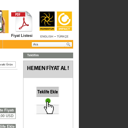
Fiyat Listesi
-
ENGLISH
TÜRKÇE
Teklifim
raki Ürün
te Fiyatı
,00 USD
life Ekle