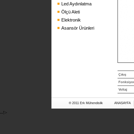
Led Aydınlatma
Ölçü Aleti
Elektronik
Asansör Ürünleri
Çıkış
Fonksiyo
Voltaj
® 2011 Erk Mühendislik
ANASAYFA
--!>