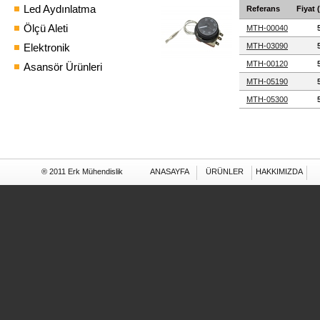
Led Aydınlatma
Referans
Fiyat 
Ölçü Aleti
MTH-00040
Elektronik
MTH-03090
MTH-00120
Asansör Ürünleri
MTH-05190
MTH-05300
® 2011 Erk Mühendislik
ANASAYFA
ÜRÜNLER
HAKKIMIZDA