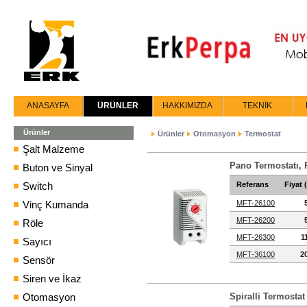
ANASAYFA
ÜRÜNLER
HAKKIMIZDA
TEKNİK
Ürünler
Ürünler
Otomasyon
Termostat
Şalt Malzeme
Pano Termostatı,
Buton ve Sinyal
Switch
Referans
Fiyat 
Vinç Kumanda
MFT-26100
MFT-26200
Röle
MFT-26300
1
Sayıcı
MFT-36100
2
Sensör
Siren ve İkaz
Otomasyon
Spiralli Termosta