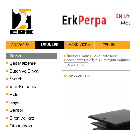
ANASAYFA
ÜRÜNLER
HAKKIMIZDA
TEKNİK
Ürünler
Ürünler
Röle
Solid State Röle
Solid State Röle İçin Alüminyum Soğutu
Şalt Malzeme
Önceki Ürün
Buton ve Sinyal
MSR-99310
Switch
Vinç Kumanda
Röle
Sayıcı
Sensör
Siren ve İkaz
Otomasyon