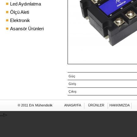
Led Aydınlatma
Ölçü Aleti
Elektronik
Asansör Ürünleri
Güç
Giriş
Çıkış
® 2011 Erk Mühendislik
ANASAYFA
ÜRÜNLER
HAKKIMIZDA
--!>