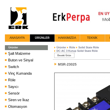
ANASAYFA
ÜRÜNLER
HAKKIMIZDA
TEKNİK
Ürünler
Ürünler
Röle
Solid State Röle
DC-AC 3 Kutup Solid State Röle
Şalt Malzeme
Önceki Ürün
Buton ve Sinyal
MSR-23025
Switch
Vinç Kumanda
Röle
Sayıcı
Sensör
Siren ve İkaz
Otomasyon