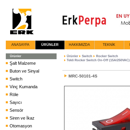
ANASAYFA
ÜRÜNLER
HAKKIMIZDA
TEKNİK
Ürünler
Ürünler
Switch
Rocker Switch
Tekli Rocker Switch On-Off (15A/250VAC)
Şalt Malzeme
Buton ve Sinyal
MRC-50101-4S
Switch
Vinç Kumanda
Röle
Sayıcı
Sensör
Siren ve İkaz
Otomasyon