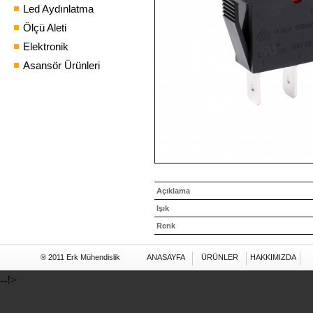
Led Aydınlatma
Ölçü Aleti
Elektronik
Asansör Ürünleri
Açıklama
Işık
Renk
® 2011 Erk Mühendislik
ANASAYFA
ÜRÜNLER
HAKKIMIZDA
--!>