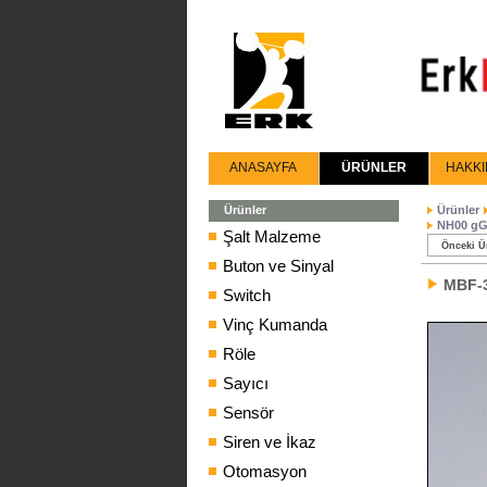
ANASAYFA
ÜRÜNLER
HAKKI
Ürünler
Ürünler
NH00 gG 
Şalt Malzeme
Önceki Ü
Buton ve Sinyal
MBF-
Switch
Vinç Kumanda
Röle
Sayıcı
Sensör
Siren ve İkaz
Otomasyon