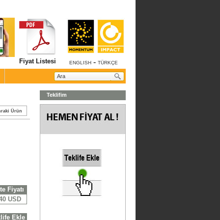
Fiyat Listesi
-
ENGLISH
TÜRKÇE
Teklifim
raki Ürün
te Fiyatı
,40 USD
life Ekle