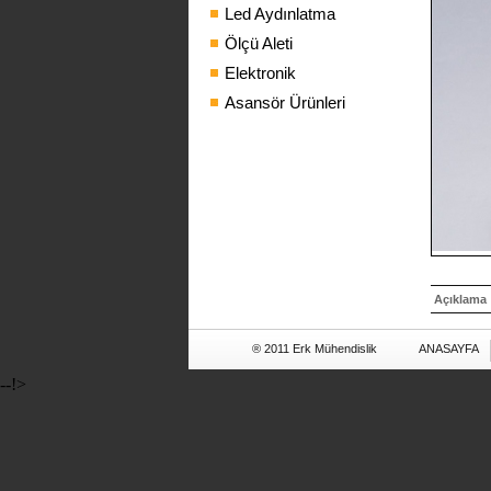
Led Aydınlatma
Ölçü Aleti
Elektronik
Asansör Ürünleri
Açıklama
® 2011 Erk Mühendislik
ANASAYFA
--!>