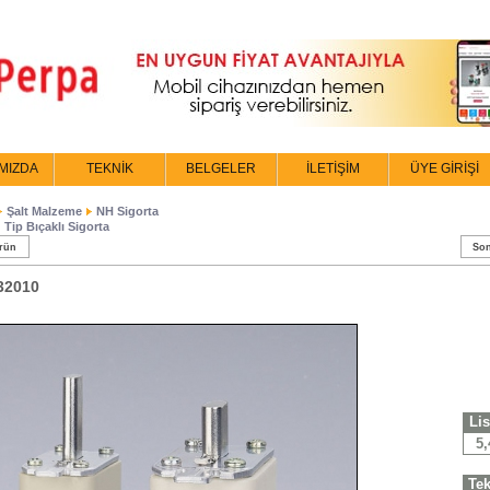
MIZDA
TEKNİK
BELGELER
İLETİŞİM
ÜYE GİRİŞİ
Şalt Malzeme
NH Sigorta
Tip Bıçaklı Sigorta
rün
Son
32010
Lis
5
Tek