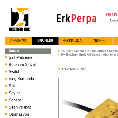
ANASAYFA
ÜRÜNLER
HAKKIMIZDA
TEKNİK
Ürünler
Ürünler
Sensör
Kübik Endüktif Sensö
30x45x12mm Endüktif Sensör, Algılama:
Şalt Malzeme
Buton ve Sinyal
LT29-3020NC
Switch
Vinç Kumanda
Röle
Sayıcı
Sensör
Siren ve İkaz
Otomasyon